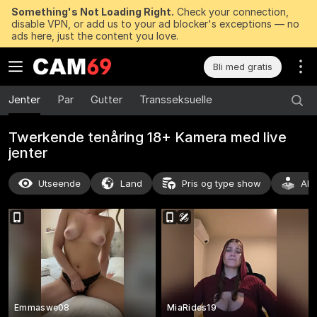
Something's Not Loading Right.
Check your connection,
disable VPN, or add us to your ad blocker's exceptions — no
ads here, just the content you love.
Bli med gratis
Jenter
Par
Gutter
Transseksuelle
Twerkende tenåring 18+ Kamera med live
jenter
Utseende
Land
Pris og type show
Akt
Emmaswe08
MiaRides19