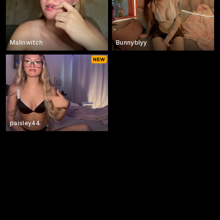
Malinwitch
Bunnyblyy
paisley44