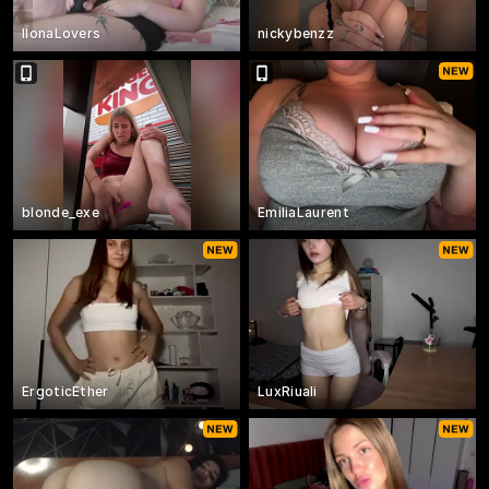
IlonaLovers
nickybenzz
blonde_exe
EmiliaLaurent
ErgoticEther
LuxRiuali