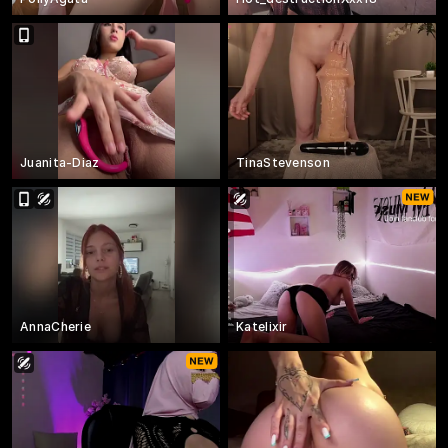
Juanita-Diaz
TinaStevenson
AnnaCherie
Katelixir