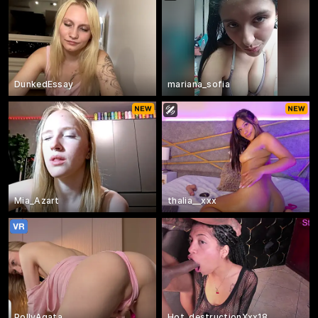
DunkedEssay
mariana_sofia
Mia_Azart
thalia__xxx
PollyAgata
Hot_destructionXxx18