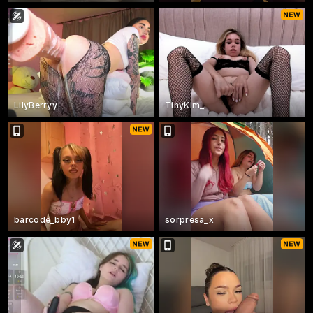
LilyBerryy
TinyKim_
barcode_bby1
sorpresa_x