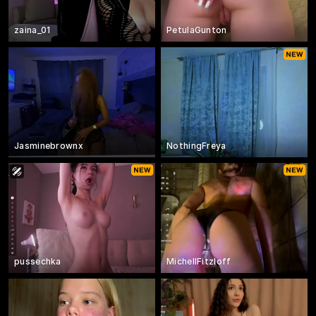
zaina_01
PetulaGunton
Jasminebrownx
NothingFreya
pussechka
MichellFitzloff