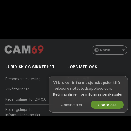
Norsk
JURIDISK OG SIKKERHET
JOBB MED OSS
Personvernerklæring
Bli en modell
Vi bruker informasjonskapsler
til å
forbedre nettstedsopplevelsen:
Vilkår for bruk
Studio-registrering
Retningslinjer for informasjonskapsler
.
Retningslinjer for DMCA
Webcam Affiliate-program
Administrer
Godta alle
Retningslinjer for
informasjonskapsler
Guide til foreldrekontroll