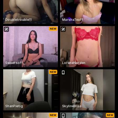
Doubletrouble11
MarshaTeaff
Sweetsoff_
LoreneNorden
ShanPietig
SkylineBliss