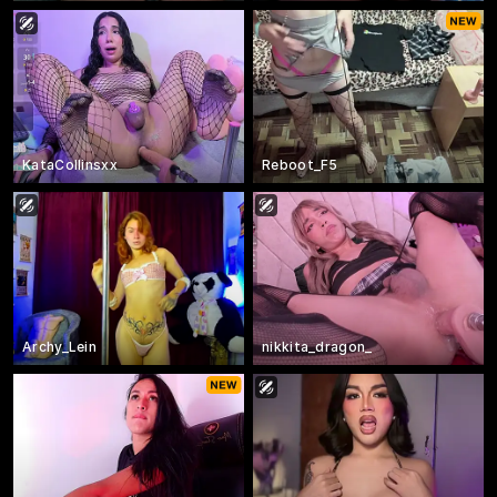
KataCollinsxx
Reboot_F5
Archy_Lein
nikkita_dragon_