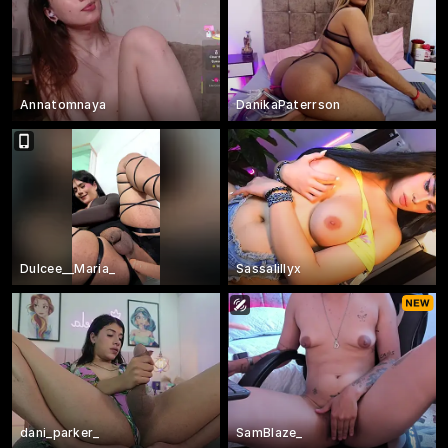
Annatomnaya
DanikaPaterrson
Dulcee__Maria_
Sassalillyx
dani_parker_
SamBlaze_