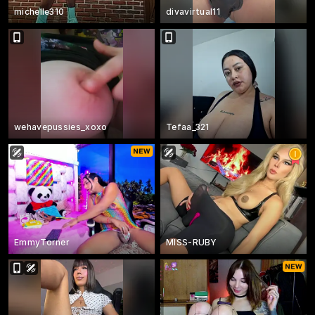
michelle310
divavirtual11
wehavepussies_xoxo
Tefaa_321
EmmyTorner
MISS-RUBY