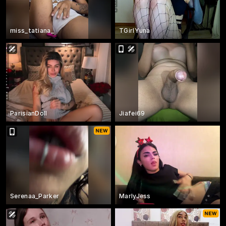
miss_tatiana_
TGirlYuna
ParisianDoll
Jiafei69
Serenaa_Parker
MarlyJess