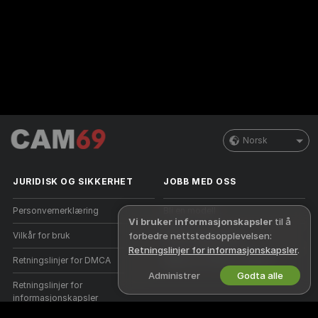
Norsk
JURIDISK OG SIKKERHET
JOBB MED OSS
Personvernerklæring
Bli en modell
Vi bruker informasjonskapsler
til å
forbedre nettstedsopplevelsen:
Vilkår for bruk
Studio-registrering
Retningslinjer for informasjonskapsler
.
Retningslinjer for DMCA
Webcam Affiliate-program
Administrer
Godta alle
Retningslinjer for
informasjonskapsler