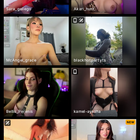
Sara_gallego
Akari_hunt
McAngel_grace
blackhotpartyts
Bellis_Perenis
kamel-ayesha