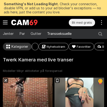
Something's Not Loading Right.
Check your connection,
disable VPN, or add us to your ad blocker's exceptions — no
ads here, just the content you love.
Bli med gratis
Jenter
Par
Gutter
Transseksuelle
Kategorier
Nyhetsstrøm
Favoritter
Bes
Twerk Kamera med live transer
Modeller tilbyr aktiviteter på forespørsel