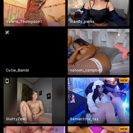
Valeria_Thompson1
mandy_perez
Cutie_Bambi
nahomi_campbell
SluttyZowi
Samanttha_tay