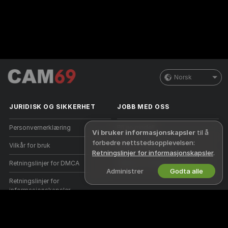
Norsk
JURIDISK OG SIKKERHET
JOBB MED OSS
Personvernerklæring
Bli en modell
Vi bruker informasjonskapsler
til å
forbedre nettstedsopplevelsen:
Vilkår for bruk
Studio-registrering
Retningslinjer for informasjonskapsler
.
Retningslinjer for DMCA
Webcam Affiliate-program
Administrer
Godta alle
Retningslinjer for
informasjonskapsler
Guide til foreldrekontroll
Hjelp mot slaveri