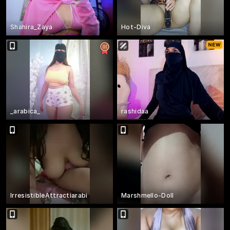
Shahira_Zaya
Hot-Diva
_arabica_
rashidaa
IrresistibleAttractiarabi
Marshmello-Doll