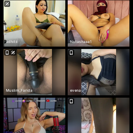
adhitii
Natashaaa1
Muslim_Farida
evena