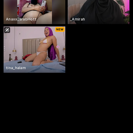
Anaxx_arabHott
_Amirah
tina_halam