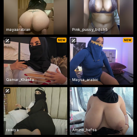
mayaarabian
Pink_pussy_bitch5
Qamar_Khalifa
Maysa_arabic
rawiya
Amina_hafsa