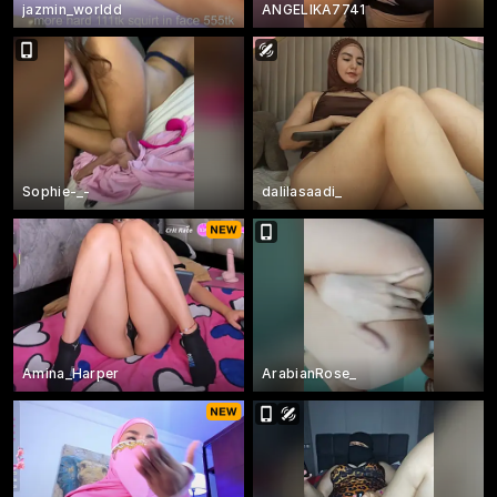
jazmin_worldd
ANGELIKA7741
Sophie-_-
dalilasaadi_
Amina_Harper
ArabianRose_