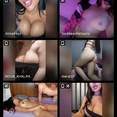
Alma69sc
GoddessNatasha
NOUR_KHALIFA
meral21