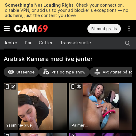
Something's Not Loading Right.
Check your connection,
disable VPN, or add us to your ad blocker's exceptions — no
ads here, just the content you love.
Bli med gratis
Jenter
Par
Gutter
Transseksuelle
Arabisk Kamera med live jenter
Utseende
Pris og type show
Aktiviteter på for
Yasmine-blue
Palmer__