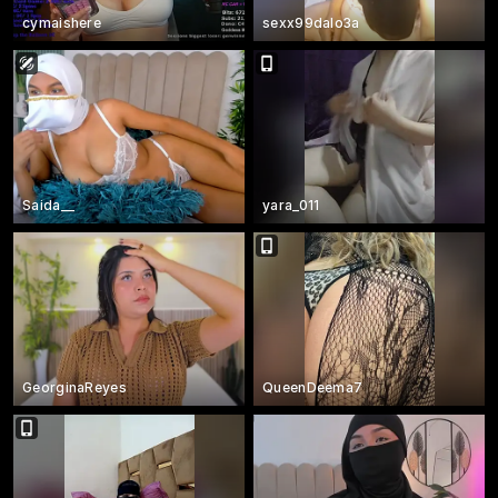
cymaishere
sexx99dalo3a
Saida__
yara_011
GeorginaReyes
QueenDeema7